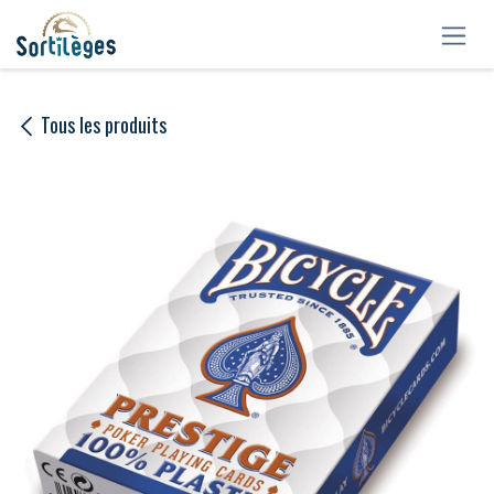
Se rendre au contenu
Tous les produits