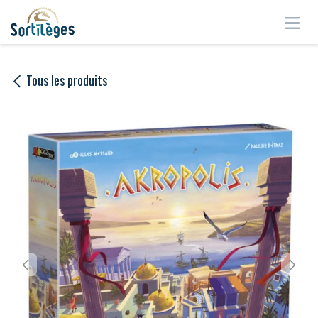
Se rendre au contenu
Tous les produits