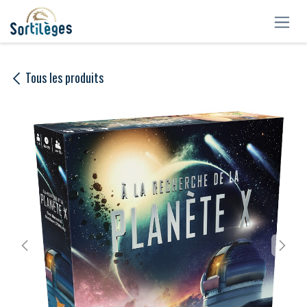
Se rendre au contenu
Tous les produits