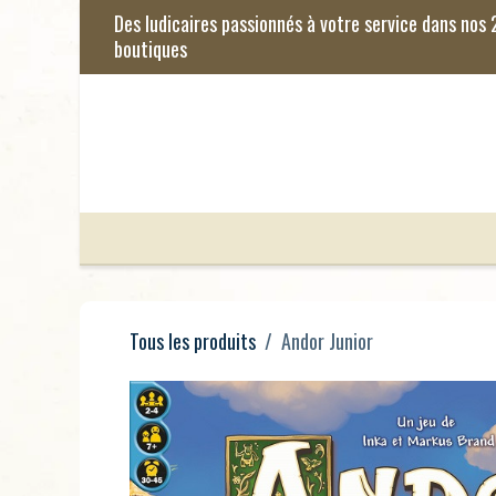
Se rendre au contenu
Jeux de Société
Jeux Enfants
Je
Tous les produits
Andor Junior