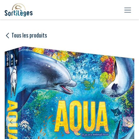
Se rendre au contenu
Tous les produits