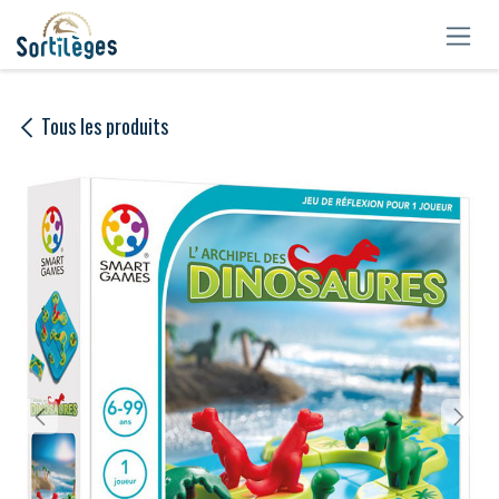
Se rendre au contenu
Tous les produits