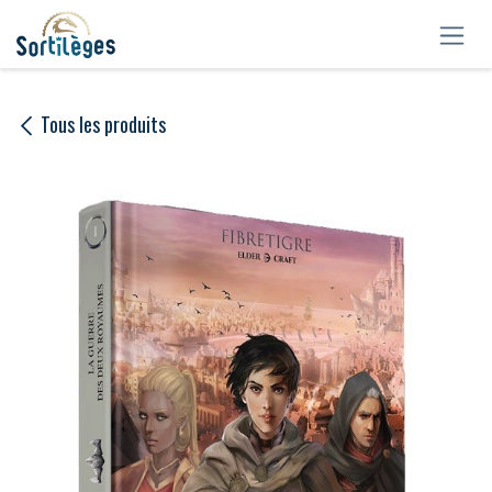
Se rendre au contenu
Tous les produits