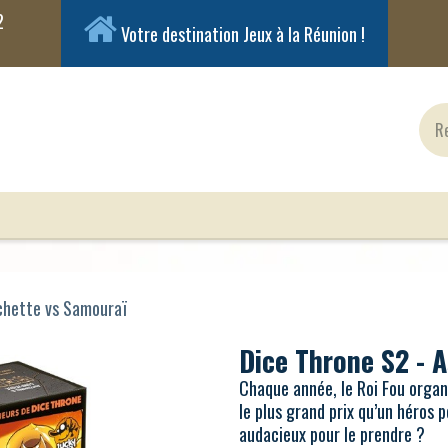
Votre destination Jeux à la Réunion !
ux Classiques
Jeux en Solo
Cartes
Figuri
âchette vs Samouraï
Dice Throne S2 - 
Chaque année, le Roi Fou orga
le plus grand prix qu’un héros 
audacieux pour le prendre ?