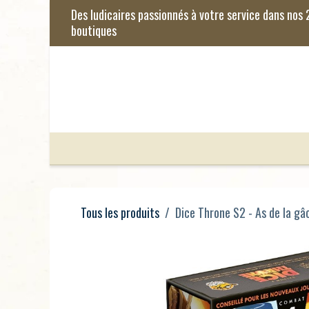
Se rendre au contenu
Jeux de Société
Jeux Enfants
Je
Tous les produits
Dice Throne S2 - As de la g