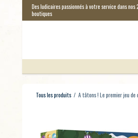
Se rendre au contenu
Jeux de Société
Jeux Enfants
Je
Tous les produits
A tâtons ! Le premier jeu de