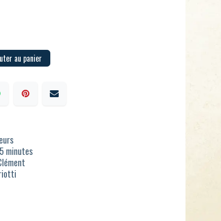
uter au panier
ueurs
15 minutes
 Clément
iotti