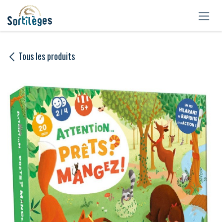
Se rendre au contenu
Tous les produits