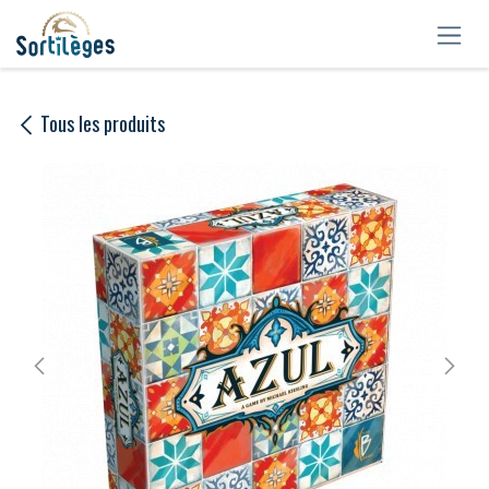
Se rendre au contenu
Tous les produits