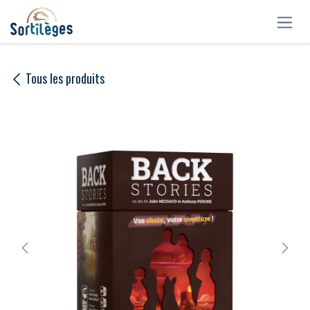
Se rendre au contenu
Tous les produits