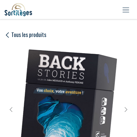
Se rendre au contenu
Tous les produits