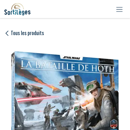
Se rendre au contenu
Tous les produits