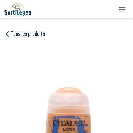
Se rendre au contenu
Tous les produits