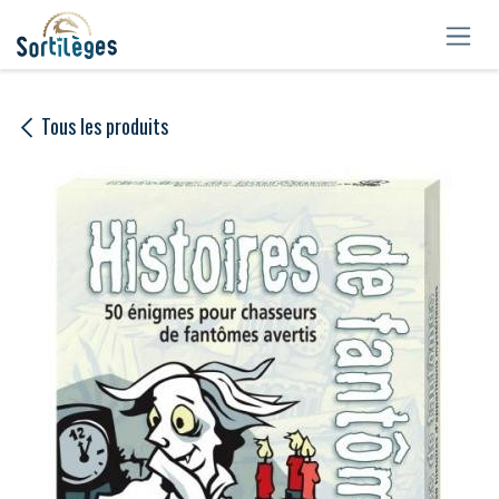
Se rendre au contenu
Tous les produits