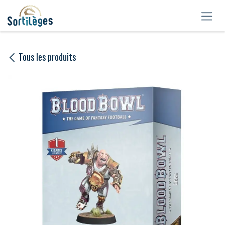
Se rendre au contenu
Tous les produits