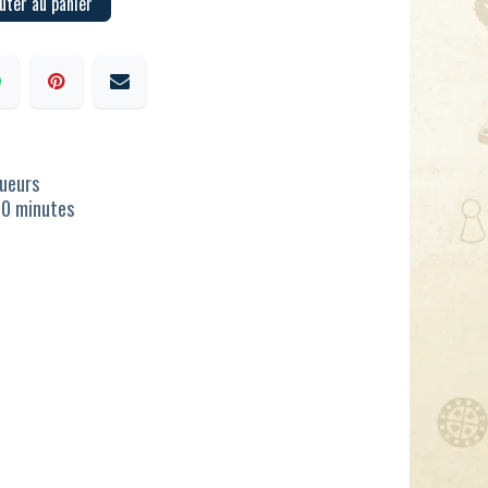
uter au panier
oueurs
30 minutes