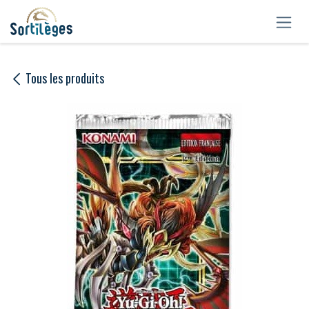
Se rendre au contenu
Tous les produits