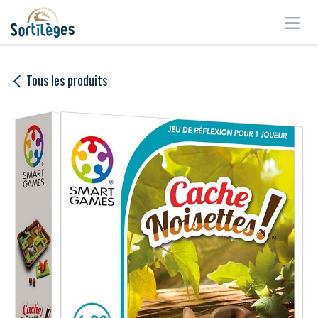
Se rendre au contenu
Tous les produits