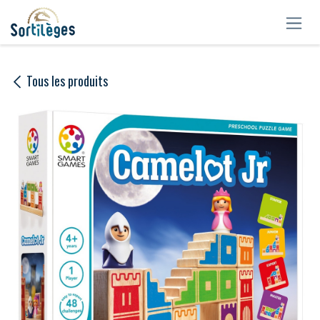
Se rendre au contenu
Tous les produits