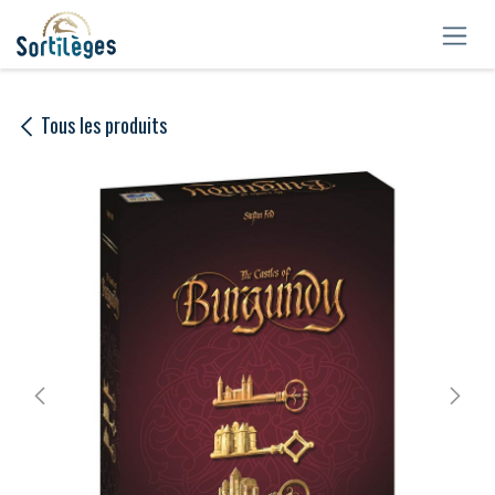
Se rendre au contenu
Tous les produits