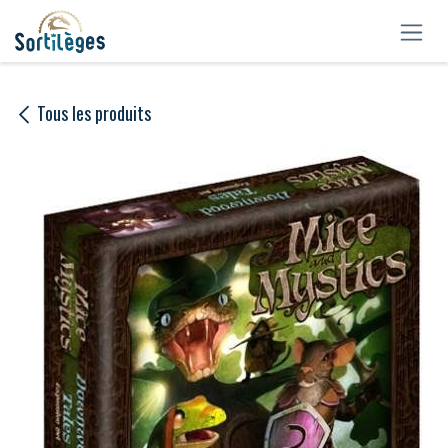
Se rendre au contenu
Tous les produits