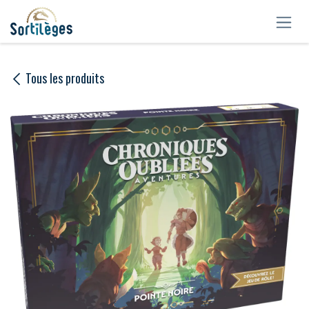
Se rendre au contenu
Tous les produits