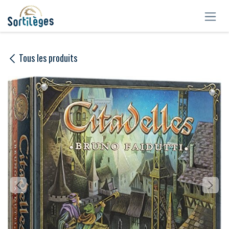
Se rendre au contenu
Tous les produits