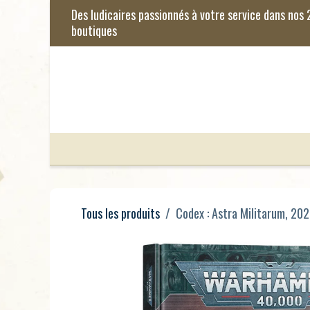
Se rendre au contenu
Jeux de Société
Jeux Enfants
Je
Tous les produits
Codex : Astra Militarum, 20