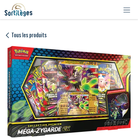
Se rendre au contenu
Tous les produits