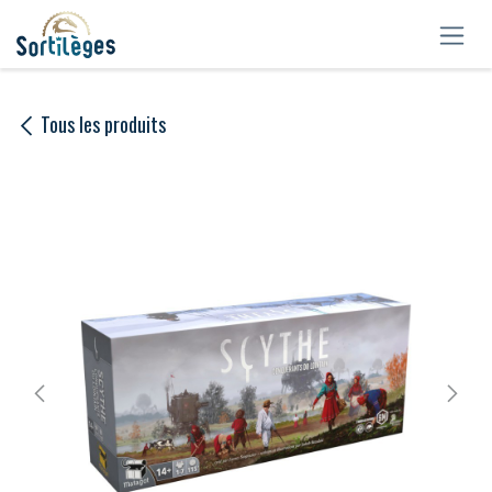
Se rendre au contenu
Tous les produits