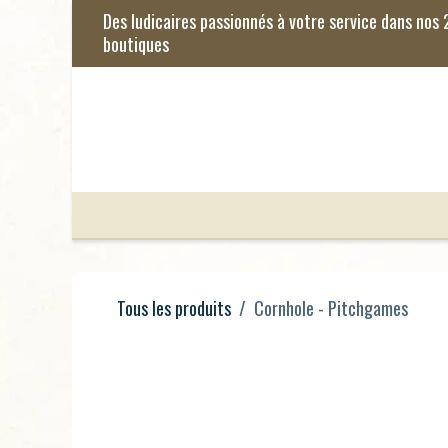
Se rendre au contenu
Jeux de Société
Jeux Enfants
Je
Tous les produits
Cornhole - Pitchgames