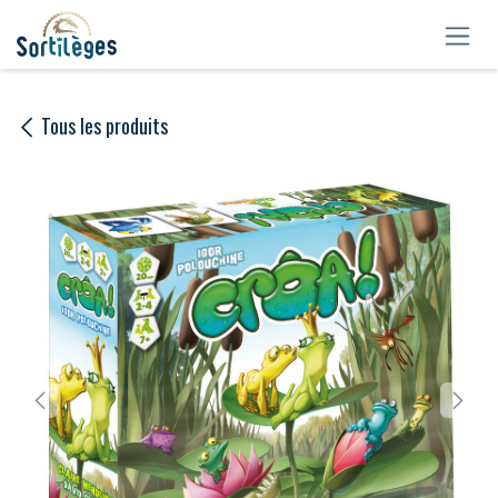
Se rendre au contenu
Tous les produits