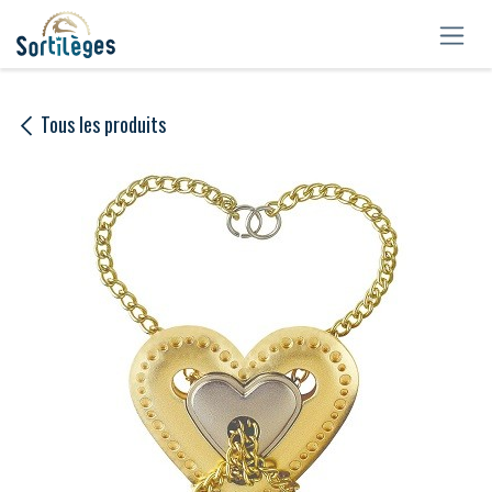
Se rendre au contenu
Tous les produits