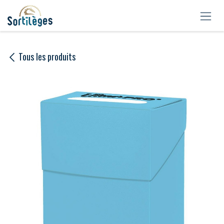
Se rendre au contenu
Tous les produits