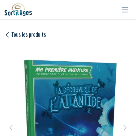
Se rendre au contenu
Tous les produits