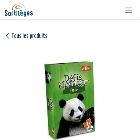
Se rendre au contenu
Tous les produits