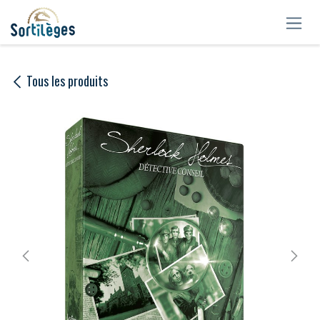
Se rendre au contenu
Tous les produits