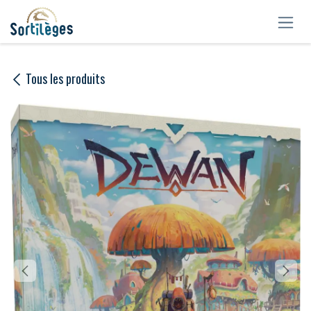
Se rendre au contenu
Tous les produits