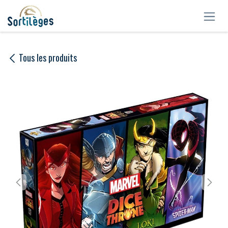
Se rendre au contenu
Tous les produits