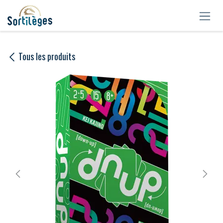
Se rendre au contenu
Tous les produits