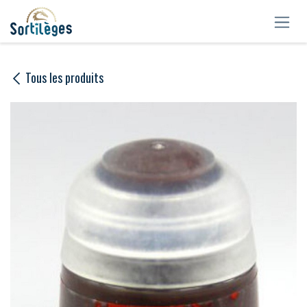
Se rendre au contenu
Tous les produits