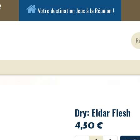
Votre destination Jeux à la Réunion !
ux Classiques
Jeux en Solo
Cartes
Figuri
Dry: Eldar Flesh
4,50
€