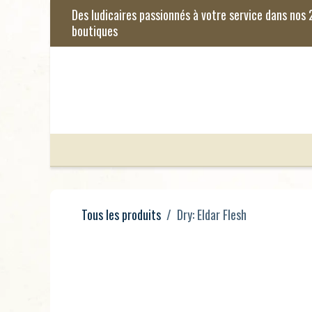
Se rendre au contenu
Jeux de Société
Jeux Enfants
Je
Tous les produits
Dry: Eldar Flesh