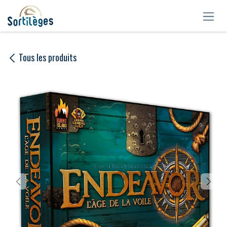
Se rendre au contenu
Tous les produits