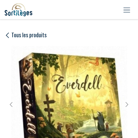
Se rendre au contenu
Tous les produits