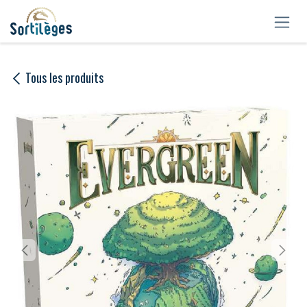
Se rendre au contenu
Tous les produits