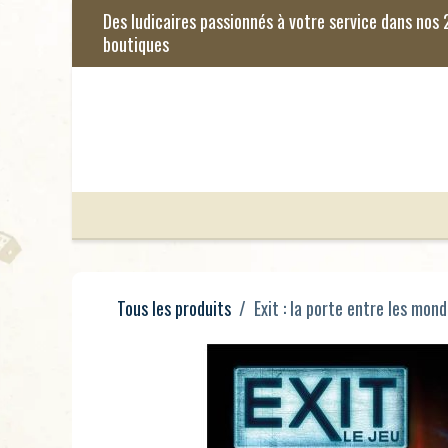
Se rendre au contenu
Jeux de Société
Jeux Enfants
Je
Tous les produits
Exit : la porte entre les mon