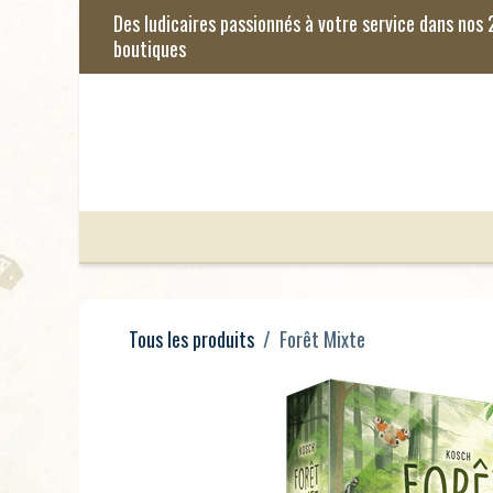
Se rendre au contenu
Jeux de Société
Jeux Enfants
Je
Tous les produits
Forêt Mixte