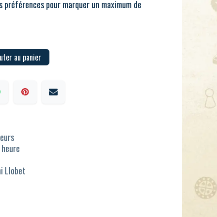
urs préférences pour marquer un maximum de
uter au panier
ueurs
1 heure
ni Llobet