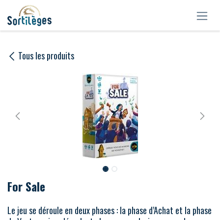
Se rendre au contenu
Tous les produits
For Sale
Le jeu se déroule en deux phases : la phase d’Achat et la phase