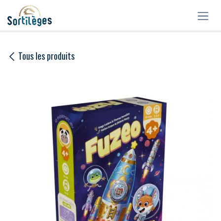
Se rendre au contenu
Tous les produits