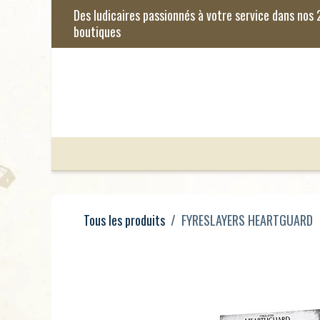
Se rendre au contenu
Jeux de Société
Jeux Enfants
Je
Tous les produits
FYRESLAYERS HEARTGUARD