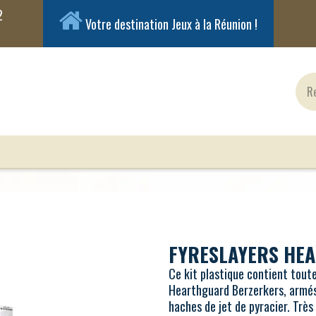
Votre destination Jeux à la Réunion !
ux Classiques
Jeux en Solo
Cartes
Figuri
FYRESLAYERS HE
Ce kit plastique contient tout
Hearthguard Berzerkers, armés 
haches de jet de pyracier. Très 