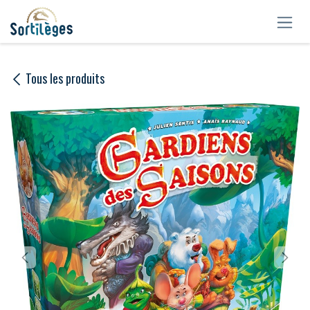
Se rendre au contenu
Tous les produits