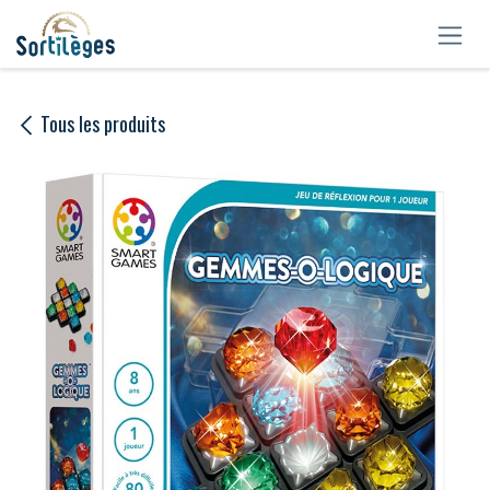
Se rendre au contenu
Tous les produits